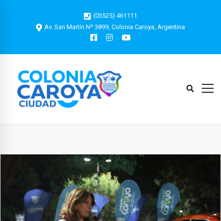
(03525) 461111
Av. San Martín Nº 3899, Colonia Caroya, Argentina