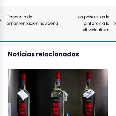
Navegación
Concurso de
Los paisajistas le
ornamentación navideña
pintaron a la
de
vitivinicultura
entradas
Noticias relacionadas