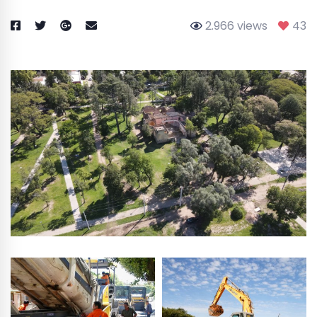
2.966 views
43