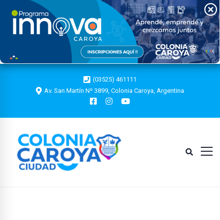
Descargar
(03525) 461111
Av. San Martín Nº 3899, Colonia Caroya, Argentina