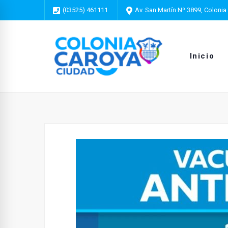
(03525) 461111
Av. San Martín Nº 3899, Colonia
Inicio