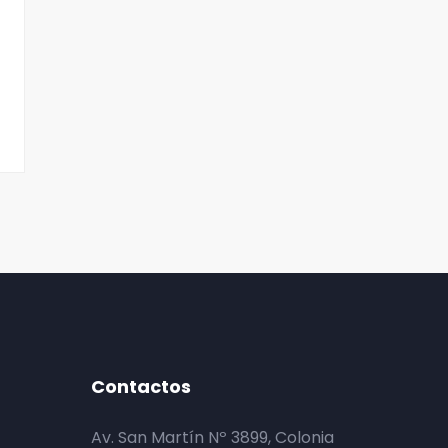
Colonia Caroya!
julio 02, 2026
Destacado
Contactos
Av. San Martín Nº 3899, Colonia