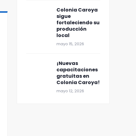
Colonia Caroya
sigue
fortaleciendo su
producción
local
mayo 15, 2026
¡Nuevas
capacitaciones
gratuitas en
Colonia Caroya!
mayo 12, 2026
¡Súper agenda de julio en