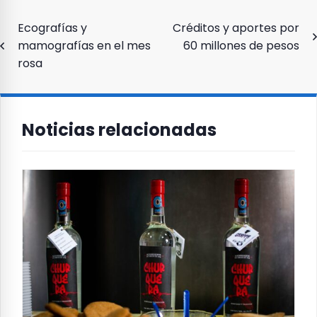
Navegación
Ecografías y
Créditos y aportes por
mamografías en el mes
60 millones de pesos
de
rosa
entradas
Noticias relacionadas