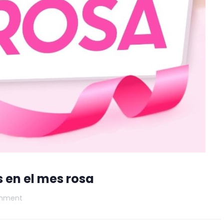
 en el mes rosa
mment