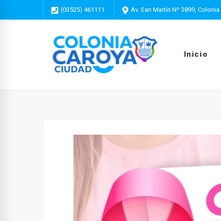
(03525) 461111
Av. San Martín Nº 3899, Colonia
Inicio