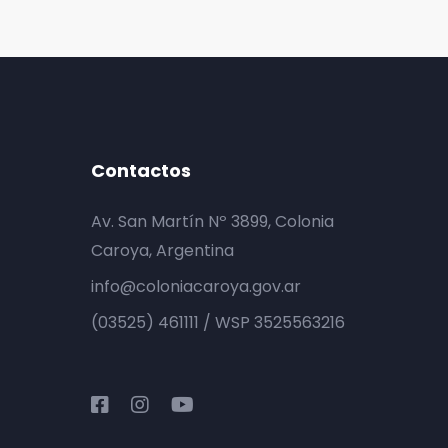
Contactos
Av. San Martín Nº 3899, Colonia
Caroya, Argentina
info@coloniacaroya.gov.ar
(03525) 461111 / WSP 3525563216